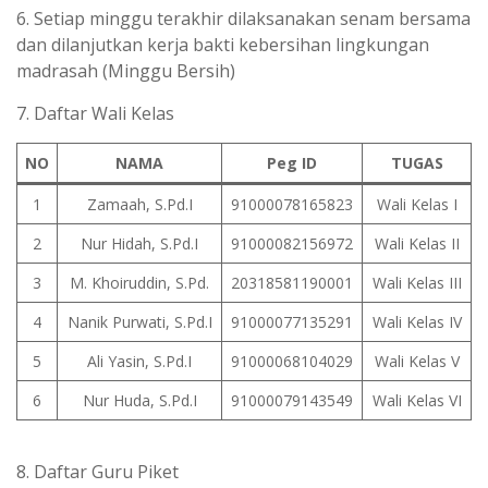
6. Setiap minggu terakhir dilaksanakan senam bersama
dan dilanjutkan kerja bakti kebersihan lingkungan
madrasah (Minggu Bersih)
7. Daftar Wali Kelas
NO
NAMA
Peg ID
TUGAS
1
Zamaah, S.Pd.I
91000078165823
Wali Kelas I
2
Nur Hidah, S.Pd.I
91000082156972
Wali Kelas II
3
M. Khoiruddin, S.Pd.
20318581190001
Wali Kelas III
4
Nanik Purwati, S.Pd.I
91000077135291
Wali Kelas IV
5
Ali Yasin, S.Pd.I
91000068104029
Wali Kelas V
6
Nur Huda, S.Pd.I
91000079143549
Wali Kelas VI
8. Daftar Guru Piket