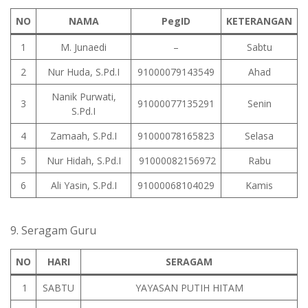
NO
NAMA
PegID
KETERANGAN
1
M. Junaedi
–
Sabtu
2
Nur Huda, S.Pd.I
91000079143549
Ahad
Nanik Purwati,
3
91000077135291
Senin
S.Pd.I
4
Zamaah, S.Pd.I
91000078165823
Selasa
5
Nur Hidah, S.Pd.I
91000082156972
Rabu
6
Ali Yasin, S.Pd.I
91000068104029
Kamis
9. Seragam Guru
NO
HARI
SERAGAM
1
SABTU
YAYASAN PUTIH HITAM