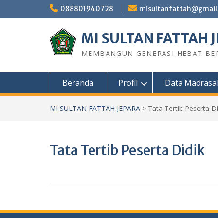
Skip
088801940728
misultanfattah@gmail
to
content
MI SULTAN FATTAH 
MEMBANGUN GENERASI HEBAT BE
Beranda
Profil
Data Madrasa
MI SULTAN FATTAH JEPARA
>
Tata Tertib Peserta Di
Tata Tertib Peserta Didik