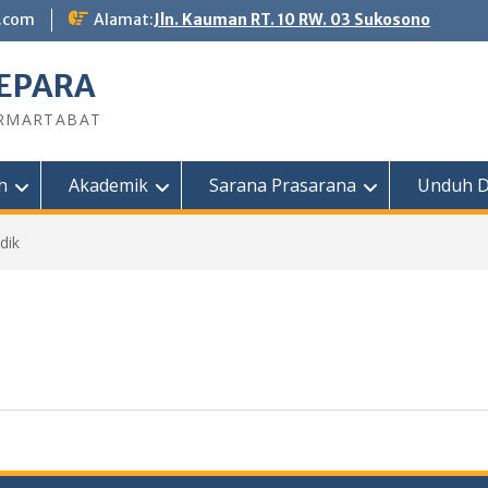
.com
Alamat:
Jln. Kauman RT. 10 RW. 03 Sukosono
JEPARA
RMARTABAT
h
Akademik
Sarana Prasarana
Unduh 
dik