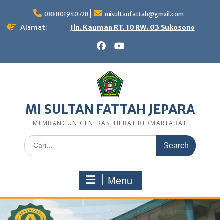
Skip
to
088801940728
misultanfattah@gmail.com
content
Alamat:
Jln. Kauman RT. 10 RW. 03 Sukosono
Facebook
Youtube
MI SULTAN FATTAH JEPARA
MEMBANGUN GENERASI HEBAT BERMARTABAT
Search
for:
Menu