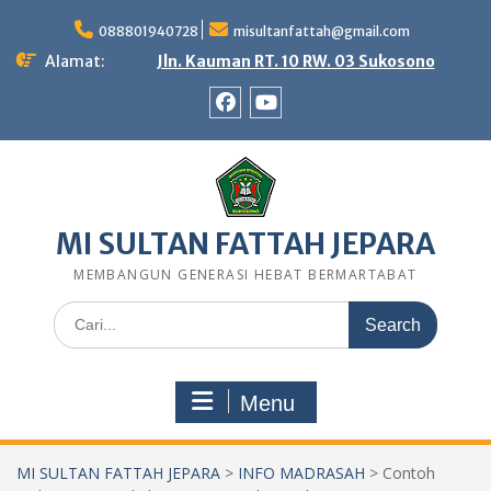
Skip
to
088801940728
misultanfattah@gmail.com
content
Alamat:
Jln. Kauman RT. 10 RW. 03 Sukosono
Facebook
Youtube
MI SULTAN FATTAH JEPARA
MEMBANGUN GENERASI HEBAT BERMARTABAT
Search
for:
Menu
MI SULTAN FATTAH JEPARA
>
INFO MADRASAH
>
Contoh