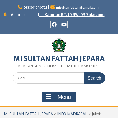
Skip
to
088801940728
misultanfattah@gmail.com
content
Alamat:
Jln. Kauman RT. 10 RW. 03 Sukosono
Facebook
Youtube
MI SULTAN FATTAH JEPARA
MEMBANGUN GENERASI HEBAT BERMARTABAT
Search
for:
Menu
MI SULTAN FATTAH JEPARA
>
INFO MADRASAH
>
Juknis